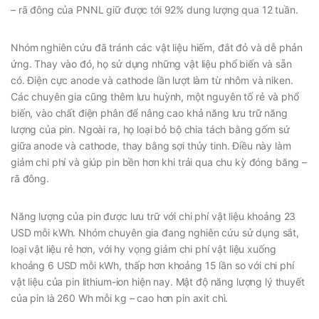
– rã đông của PNNL giữ được tới 92% dung lượng qua 12 tuần.
Nhóm nghiên cứu đã tránh các vật liệu hiếm, đắt đỏ và dễ phản
ứng. Thay vào đó, họ sử dụng những vật liệu phổ biến và sẵn
có. Điện cực anode và cathode lần lượt làm từ nhôm và niken.
Các chuyên gia cũng thêm lưu huỳnh, một nguyên tố rẻ và phổ
biến, vào chất điện phân để nâng cao khả năng lưu trữ năng
lượng của pin. Ngoài ra, họ loại bỏ bộ chia tách bằng gốm sứ
giữa anode và cathode, thay bằng sợi thủy tinh. Điều này làm
giảm chi phí và giúp pin bền hơn khi trải qua chu kỳ đóng băng –
rã đông.
Năng lượng của pin được lưu trữ với chi phí vật liệu khoảng 23
USD mỗi kWh. Nhóm chuyên gia đang nghiên cứu sử dụng sắt,
loại vật liệu rẻ hơn, với hy vọng giảm chi phí vật liệu xuống
khoảng 6 USD mỗi kWh, thấp hơn khoảng 15 lần so với chi phí
vật liệu của pin lithium-ion hiện nay. Mật độ năng lượng lý thuyết
của pin là 260 Wh mỗi kg – cao hơn pin axit chì.