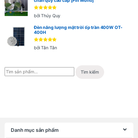
chân quỳ cao cấp [Pin Mono]
Được xếp
bởi Thúy Quy
hạng
5
5
sao
Đèn năng lượng mặt trời ốp trần 400W OT-
400H
Được xếp
bởi Tân Tân
hạng
5
5
sao
Tìm kiếm
Danh mục sản phẩm