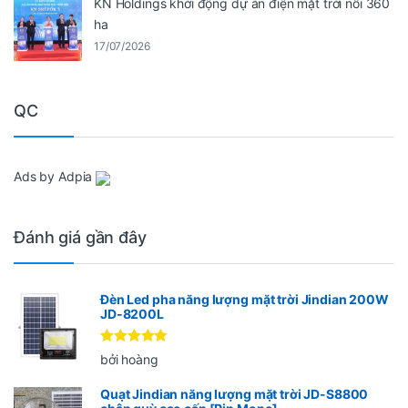
KN Holdings khởi động dự án điện mặt trời nổi 360
ha
17/07/2026
QC
Ads by Adpia
Đánh giá gần đây
Đèn Led pha năng lượng mặt trời Jindian 200W
JD-8200L
Được xếp
bởi hoàng
hạng
5
5
sao
Quạt Jindian năng lượng mặt trời JD-S8800