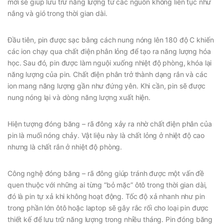
mới sẽ giúp lưu trữ năng lượng từ các nguồn không liên tục như
nắng và gió trong thời gian dài.
Đầu tiên, pin được sạc bằng cách nung nóng lên 180 độ C khiến
các ion chạy qua chất điện phân lỏng để tạo ra năng lượng hóa
học. Sau đó, pin được làm nguội xuống nhiệt độ phòng, khóa lại
năng lượng của pin. Chất điện phân trở thành dạng rắn và các
ion mang năng lượng gần như đứng yên. Khi cần, pin sẽ được
nung nóng lại và dòng năng lượng xuất hiện.
Hiện tượng đóng băng – rã đông xảy ra nhờ chất điện phân của
pin là muối nóng chảy. Vật liệu này là chất lỏng ở nhiệt độ cao
nhưng là chất rắn ở nhiệt độ phòng.
Công nghệ đóng băng – rã đông giúp tránh được một vấn đề
quen thuộc với những ai từng “bỏ mặc” ôtô trong thời gian dài,
đó là pin tự xả khi không hoạt động. Tốc độ xả nhanh như pin
trong phần lớn ôtô hoặc laptop sẽ gây rắc rối cho loại pin được
thiết kế để lưu trữ năng lượng trong nhiều tháng. Pin đóng băng