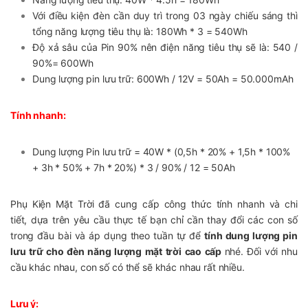
Với điều kiện đèn cần duy trì trong 03 ngày chiếu sáng thì
tổng năng lượng tiêu thụ là: 180Wh * 3 = 540Wh
Độ xả sâu của Pin 90% nên điện năng tiêu thụ sẽ là: 540 /
90%= 600Wh
Dung lượng pin lưu trữ: 600Wh / 12V = 50Ah = 50.000mAh
Tính nhanh:
Dung lượng Pin lưu trữ = 40W * (0,5h * 20% + 1,5h * 100%
+ 3h * 50% + 7h * 20%) * 3 / 90% / 12 = 50Ah
Phụ Kiện Mặt Trời đã cung cấp công thức tính nhanh và chi
tiết, dựa trên yêu cầu thực tế bạn chỉ cần thay đổi các con số
trong đầu bài và áp dụng theo tuần tự để
tính dung lượng pin
lưu trữ cho đèn năng lượng mặt trời cao cấp
nhé. Đối với nhu
cầu khác nhau, con số có thể sẽ khác nhau rất nhiều.
Lưu ý: