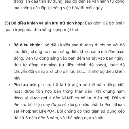
trong lần đầu tiên sử dụng, sau đó đèn sẽ vận hành tự động
mà không cần lặp lại công việc bât/tắt mỗi ngày.
(3) Bộ điều khiển và pin lưu trữ tích hợp:
Bao gồm 02 bộ phận
quan trọng của đèn năng lượng mặt trời.
Bộ điều khiển:
bộ điều khiển sạc thường đi chung với bộ
lưu điện, chúng có chức năng điều khiển cách mà đèn hoạt
động. Đèn tự động sáng vào ban đêm và tắt vào ban ngày,
đèn tự động dimming (tự điều chỉnh độ sáng), mức độ
chuyển đổi và nạp xả cho pin lưu trữ,... là nhờ bộ điều khiển
này.
Pin lưu trữ:
pin lưu trữ là bộ phận có thể nằm riêng biệt
hoặc được tích hợp bên trong thân đèn (Khi chúng nằm
riêng sẽ được gọi là đèn NLMT có bộ lưu điện rời). Đối với
Pin lưu trữ hiện nay được sử dụng nhiều nhất là Pin Lithium
sắt Photphat LiFePO4. Bởi chúng có thời gian sử dụng kéo
dài từ 5 năm đến 8 năm, và khả năng nạp xả sâu.