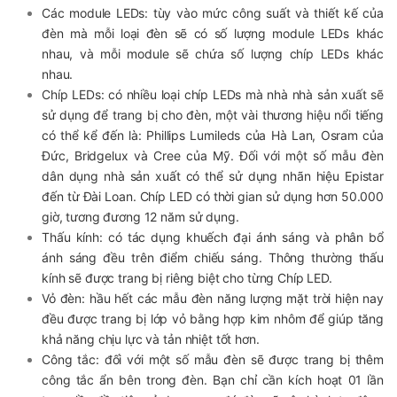
Các module LEDs: tùy vào mức công suất và thiết kế của
đèn mà mỗi loại đèn sẽ có số lượng module LEDs khác
nhau, và mỗi module sẽ chứa số lượng chíp LEDs khác
nhau.
Chíp LEDs: có nhiều loại chíp LEDs mà nhà nhà sản xuất sẽ
sử dụng để trang bị cho đèn, một vài thương hiệu nổi tiếng
có thể kể đến là: Phillips Lumileds của Hà Lan, Osram của
Đức, Bridgelux và Cree của Mỹ. Đối với một số mẫu đèn
dân dụng nhà sản xuất có thể sử dụng nhãn hiệu Epistar
đến từ Đài Loan. Chíp LED có thời gian sử dụng hơn 50.000
giờ, tương đương 12 năm sử dụng.
Thấu kính: có tác dụng khuếch đại ánh sáng và phân bổ
ánh sáng đều trên điểm chiếu sáng. Thông thường thấu
kính sẽ được trang bị riêng biệt cho từng Chíp LED.
Vỏ đèn: hầu hết các mẫu đèn năng lượng mặt trời hiện nay
đều được trang bị lớp vỏ bằng hợp kim nhôm để giúp tăng
khả năng chịu lực và tản nhiệt tốt hơn.
Công tắc: đối với một số mẫu đèn sẽ được trang bị thêm
công tắc ẩn bên trong đèn. Bạn chỉ cần kích hoạt 01 lần