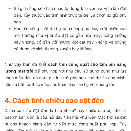
Số giờ nắng sẽ khác nhau tại từng khu vực và vị tri lắp đặt
đèn. Tùy thuộc vào tình hình thực tế để lựa chọn số giờ phù
hợp.
Hao tổn công suất do bụi bẩn cũng phụ thuộc rất nhiều vào
môi trường như vị trí lắp đặt có gần nhà máy, công xưởng
hay không, có gần với những đồi cát hay không và chúng
có được vệ sinh thường xuyên hay không.
Như vậy bạn đã biết
cách tính công suất cho tấm pin năng
lượng mặt trời
để phù hợp với nhu cầu sử dụng cũng như lựa
chọn mẫu đèn có mức pin lưu trữ phù hợp cho dự án của mình,
nếu có bất cứ thắc mắc nào khác hãy liên hệ với chúng tôi.
4. Cách tính chiều cao cột đèn
Chiều cao lắp đặt đèn là bao nhiêu? hay chiều cao cột đèn là
bao nhiêu? luôn là câu hỏi đầu tiên mà Phụ Kiện Mặt Trời sẽ đặt
ra cho khách hàng cần tư vấn mức công suất phù hợp. Tuy
nhiên, đây mới chỉ là một khía cạnh trong mối tương quan giữa