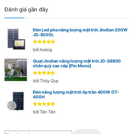
Đánh giá gần đây
Đèn Led pha năng lượng mặt trời Jindian 200W
JD-8200L
Được xếp
bởi hoàng
hạng
5
5
sao
Quạt Jindian năng lượng mặt trời JD-S8800
chân quỳ cao cấp [Pin Mono]
Được xếp
bởi Thúy Quy
hạng
5
5
sao
Đèn năng lượng mặt trời ốp trần 400W OT-
400H
Được xếp
bởi Tân Tân
hạng
5
5
sao