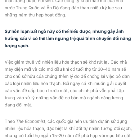
than đang được hồi sinh. Các công ty khai thác mỏ của nhà
nước Trung Quốc và Ấn Độ đang đào than nhiều kỷ lục sau
những năm thu hẹp hoạt động.
Sự hỗn loạn bất ngờ này có thể hiểu được, nhưng gây ảnh
hưởng xấu vì có thể làm ngưng trệ quá trình chuyển đổi năng
lượng sạch.
Việc giảm thuế với nhiên liệu hóa thạch sẽ khó rút lại. Các nhà
máy điện mới và các mỏ dầu khí có tuổi thọ từ 30-40 năm sẽ
cho chủ sở hữu của chúng thêm lý do để chống lại việc bỏ dần
các loại nhiên liệu hóa thạch. Bởi ngay cả khi muốn giải quyết
các vấn đề cấp bách trước mắt, các chính phủ vẫn phải tập
trung vào xử lý những vấn đề cơ bản mà ngành năng lượng
đang đối mặt.
Theo
The Economist
, các quốc gia nên ưu tiên dự án sử dụng
nhiên liệu hóa thạch, đặc biệt là khí đốt tự nhiên tương đối sạch,
nhưng có tuổi thọ ngắn 15-20 năm để phù hợp với mục tiêu cắt