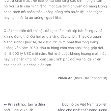
lưu trữ chất thải.
The Economist
cho rằng các chính trị gia cần
nói với cử tri của mình rằng, một quá trình chuyển đổi năng lượng
sang sạch mà hoàn toàn không dùng đến nhiên liệu hóa thạch
hay hạt nhân là ảo tưởng nguy hiểm.
Quá trình biến đổi khí hậu đã tạo thêm một lớp bất ổn ngay cả
khi nó đồng thời đòi hỏi sự gia tăng đầu tư lớn. Theo Cơ quan
Năng lượng Quốc tế, để đạt được mức phát thải ròng bằng
không vào năm 2050, đầu tư hàng năm cần phải tăng gấp đôi,
lên 5.000 tỷ USD một năm. Rủi ro là cuộc khủng hoảng mới nhất
này, và phản ứng hỗn loạn của chính phủ đối với nó, đã khiến
các nhà đầu tư cảnh giác hơn.
Phiên An
(
theo The Economist
)
←
Pin sinh học tạo ra điện
Đức hỗ trợ Việt Nam tạo nền
nhờ 3 loại vi khuẩn
tảng cho phát triển năng lượng