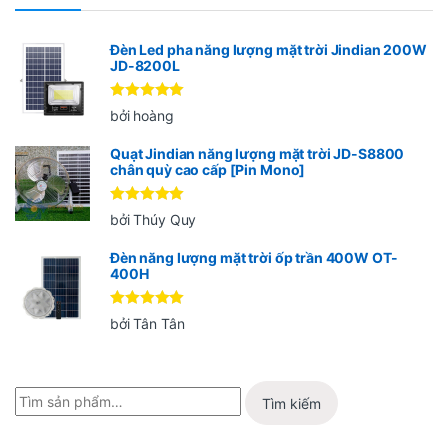
Đèn Led pha năng lượng mặt trời Jindian 200W
JD-8200L
Được xếp
bởi hoàng
hạng
5
5
sao
Quạt Jindian năng lượng mặt trời JD-S8800
chân quỳ cao cấp [Pin Mono]
Được xếp
bởi Thúy Quy
hạng
5
5
sao
Đèn năng lượng mặt trời ốp trần 400W OT-
400H
Được xếp
bởi Tân Tân
hạng
5
5
sao
Tìm kiếm