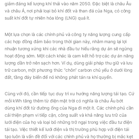
giảm đáng kể lượng khí thải vào năm 2050. Đặc biệt là châu Âu
và châu Á, nơi phải loại bỏ khí đốt và than đá của Nga, có công
suất khí đốt tự nhiên hóa lỏng (LNG) quá ít.
Một lựa chọn là các chính phủ và công ty năng lượng cung cấp
các hợp đồng đảm bảo trong thời gian này, nhằm mang lại lợi
nhuận tương xứng khi các nhà đầu tư hiểu rằng dự án sẽ ngừng
hoạt động sớm. Một cách khác là cam kết hỗ trợ các dự án năng
lượng dần trở nên sạch hơn. Ví dụ, dùng giải pháp thu giữ và lưu
trữ carbon, một phương thức “chôn” carbon chủ yếu ở dưới lòng
đất, tầng đáy biển để nó không phát tán ra khí quyển.
Cùng với đó, cần tiếp tục duy trì xu hướng năng lượng tái tạo. Cứ
mỗi kWh tăng thêm từ điện mặt trời có nghĩa là châu Âu bớt
dùng khí đốt từ đường ống của Nga đi một ít. Các chính phủ cần
cải thiện phạm vi tiếp cận, công suất và khả năng lưu trữ của
lưới điện của họ và loại bỏ những trở ngại trong việc đầu tư điện
tái tạo. Việc thiết kế lưới điện và thị trường phù hợp với điện tái
tạo luôn là vấn đề đối với các chính phủ và họ thường bị mắc kẹt