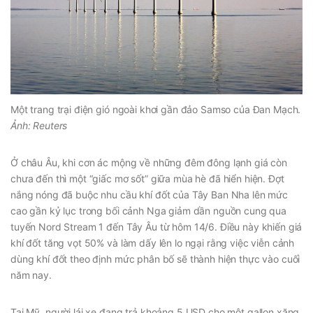
Một trang trại điện gió ngoài khơi gần đảo Samso của Đan Mạch.
Ảnh: Reuters
Ở châu Âu, khi cơn ác mộng về những đêm đông lạnh giá còn
chưa đến thì một “giấc mơ sốt” giữa mùa hè đã hiển hiện. Đợt
nắng nóng đã buộc nhu cầu khí đốt của Tây Ban Nha lên mức
cao gần kỷ lục trong bối cảnh Nga giảm dần nguồn cung qua
tuyến Nord Stream 1 đến Tây Âu từ hôm 14/6. Điều này khiến giá
khí đốt tăng vọt 50% và làm dấy lên lo ngại rằng việc viễn cảnh
dùng khí đốt theo định mức phân bố sẽ thành hiện thực vào cuối
năm nay.
Tại Mỹ, người lái xe đang trả khoảng 5 USD cho một gallon xăng