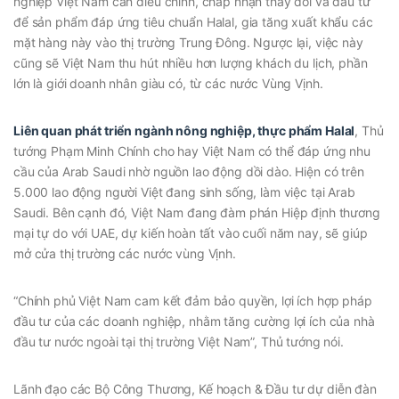
nghiệp Việt Nam cần điều chỉnh, chấp nhận thay đổi và đầu tư
để sản phẩm đáp ứng tiêu chuẩn Halal, gia tăng xuất khẩu các
mặt hàng này vào thị trường Trung Đông. Ngược lại, việc này
cũng sẽ Việt Nam thu hút nhiều hơn lượng khách du lịch, phần
lớn là giới doanh nhân giàu có, từ các nước Vùng Vịnh.
Liên quan phát triển ngành nông nghiệp, thực phẩm Halal
, Thủ
tướng Phạm Minh Chính cho hay Việt Nam có thể đáp ứng nhu
cầu của Arab Saudi nhờ nguồn lao động dồi dào. Hiện có trên
5.000 lao động người Việt đang sinh sống, làm việc tại Arab
Saudi. Bên cạnh đó, Việt Nam đang đàm phán Hiệp định thương
mại tự do với UAE, dự kiến hoàn tất vào cuối năm nay, sẽ giúp
mở cửa thị trường các nước vùng Vịnh.
“Chính phủ Việt Nam cam kết đảm bảo quyền, lợi ích hợp pháp
đầu tư của các doanh nghiệp, nhằm tăng cường lợi ích của nhà
đầu tư nước ngoài tại thị trường Việt Nam”, Thủ tướng nói.
Lãnh đạo các Bộ Công Thương, Kế hoạch & Đầu tư dự diễn đàn