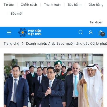
Tin tức
Chính sách
Thanh toán
Bảo hành
Giao hàng
Bảo mật
Tài khoản
0
Trang chủ
Doanh nghiệp Arab Saudi muốn tăng gấp đôi lợi nhu