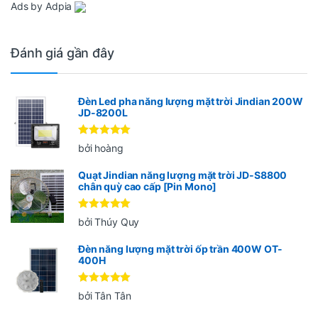
Ads by Adpia
Đánh giá gần đây
Đèn Led pha năng lượng mặt trời Jindian 200W
JD-8200L
Được xếp
bởi hoàng
hạng
5
5
sao
Quạt Jindian năng lượng mặt trời JD-S8800
chân quỳ cao cấp [Pin Mono]
Được xếp
bởi Thúy Quy
hạng
5
5
sao
Đèn năng lượng mặt trời ốp trần 400W OT-
400H
Được xếp
bởi Tân Tân
hạng
5
5
sao