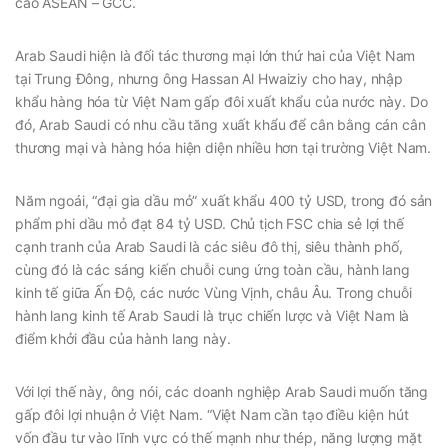
cao ASEAN – GCC.
Arab Saudi hiện là đối tác thương mại lớn thứ hai của Việt Nam
tại Trung Đông, nhưng ông Hassan Al Hwaiziy cho hay, nhập
khẩu hàng hóa từ Việt Nam gấp đôi xuất khẩu của nước này. Do
đó, Arab Saudi có nhu cầu tăng xuất khẩu để cân bằng cán cân
thương mại và hàng hóa hiện diện nhiều hơn tại trường Việt Nam.
Năm ngoái, “đại gia dầu mỏ” xuất khẩu 400 tỷ USD, trong đó sản
phẩm phi dầu mỏ đạt 84 tỷ USD. Chủ tịch FSC chia sẻ lợi thế
cạnh tranh của Arab Saudi là các siêu đô thị, siêu thành phố,
cùng đó là các sáng kiến chuỗi cung ứng toàn cầu, hành lang
kinh tế giữa Ấn Độ, các nước Vùng Vịnh, châu Âu. Trong chuỗi
hành lang kinh tế Arab Saudi là trục chiến lược và Việt Nam là
điểm khởi đầu của hành lang này.
Với lợi thế này, ông nói, các doanh nghiệp Arab Saudi muốn tăng
gấp đôi lợi nhuận ở Việt Nam. “Việt Nam cần tạo điều kiện hút
vốn đầu tư vào lĩnh vực có thế mạnh như thép, năng lượng mặt