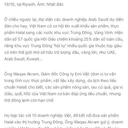
19/10, tại Riyadh. Ảnh:
Nhật Bắc
Ở chiều ngược lại, đại diện các doanh nghiệp Arab Saudi dự diễn
đàn cho hay, Việt Nam có cơ hội lớn xuất khẩu sản phẩm, thực
phẩm Halal sang các nước khu vực Trung Đông, Vùng Vịnh. Hiện
dân số 57 quốc gia Hồi Giáo chiếm khoảng 25% dân số toàn cầu,
riêng khu vực Trung Đông “hội tụ” nhiều quốc gia thuộc top giàu
có trên thế giới nhờ sở hữu trữ lượng dầu, vàng lớn, như UAE,
Arab Saudi, Kuwait…
Ông Waqas Akram, Giám đốc Công ty Emi Việt (đơn vị tư vấn
trong lĩnh vực thực phẩm, vật liệu xây dựng, du lịch theo tiêu
chuẩn Halal) cho biết, các sản phẩm nông sản, rau củ quả, gia vị
(tiêu, quế, hồi) của Việt Nam cơ bản đáp ứng tiêu chuẩn, nhưng
thịt đông lạnh còn hạn chế.
Họ hợp tác với 10 doanh nghiệp Việt, để kết nối đưa sản phẩm
Halal vào thị trường Trung Đông. Ông Waqas Akram gợi ý, doanh