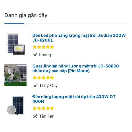
Đánh giá gần đây
Đèn Led pha năng lượng mặt trời Jindian 200W
JD-8200L
Được xếp
bởi hoàng
hạng
5
5
sao
Quạt Jindian năng lượng mặt trời JD-S8800
chân quỳ cao cấp [Pin Mono]
Được xếp
bởi Thúy Quy
hạng
5
5
sao
Đèn năng lượng mặt trời ốp trần 400W OT-
400H
Được xếp
bởi Tân Tân
hạng
5
5
sao