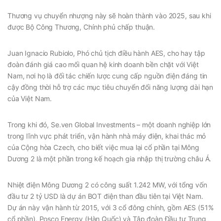
Thương vụ chuyển nhượng này sẽ hoàn thành vào 2025, sau khi
được Bộ Công Thương, Chính phủ chấp thuận.
Juan Ignacio Rubiolo, Phó chủ tịch điều hành AES, cho hay tập
đoàn đánh giá cao mối quan hệ kinh doanh bền chặt với Việt
Nam, nơi họ là đối tác chiến lược cung cấp nguồn điện đáng tin
cậy đồng thời hỗ trợ các mục tiêu chuyển đổi năng lượng dài hạn
của Việt Nam.
Trong khi đó, Se.ven Global Investments – một doanh nghiệp lớn
trong lĩnh vực phát triển, vận hành nhà máy điện, khai thác mỏ
của Cộng hòa Czech, cho biết việc mua lại cổ phần tại Mông
Dương 2 là một phần trong kế hoạch gia nhập thị trường châu Á.
Nhiệt điện Mông Dương 2 có công suất 1.242 MW, với tổng vốn
đầu tư 2 tỷ USD là dự án BOT điện than đầu tiên tại Việt Nam.
Dự án này vận hành từ 2015, với 3 cổ đông chính, gồm AES (51%
cổ phần), Posco Energy (Hàn Quốc) và Tập đoàn Đầu tư Trung