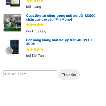
Được xếp
bởi hoàng
hạng
5
5
sao
Quạt Jindian năng lượng mặt trời JD-S8800
chân quỳ cao cấp [Pin Mono]
Được xếp
bởi Thúy Quy
hạng
5
5
sao
Đèn năng lượng mặt trời ốp trần 400W OT-
400H
Được xếp
bởi Tân Tân
hạng
5
5
sao
Tìm kiếm