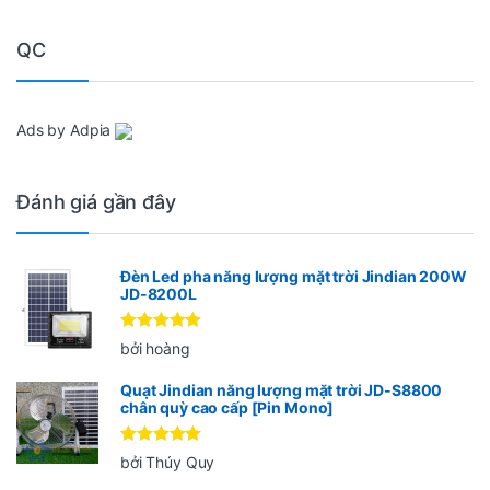
QC
Ads by Adpia
Đánh giá gần đây
Đèn Led pha năng lượng mặt trời Jindian 200W
JD-8200L
Được xếp
bởi hoàng
hạng
5
5
sao
Quạt Jindian năng lượng mặt trời JD-S8800
chân quỳ cao cấp [Pin Mono]
Được xếp
bởi Thúy Quy
hạng
5
5
sao