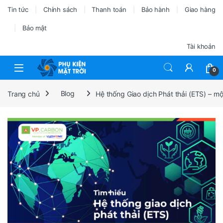
Tin tức
Chính sách
Thanh toán
Bảo hành
Giao hàng
Bảo mật
Tài khoản
0
Trang chủ
Blog
Hệ thống Giao dịch Phát thải (ETS) – m