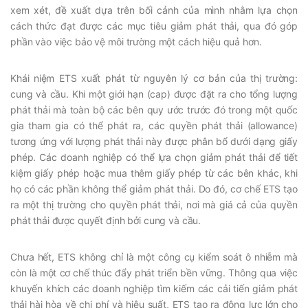
xem xét, đề xuất dựa trên bối cảnh của mình nhằm lựa chọn
cách thức đạt được các mục tiêu giảm phát thải, qua đó góp
phần vào việc bảo vệ môi trường một cách hiệu quả hơn.
Khái niệm ETS xuất phát từ nguyên lý cơ bản của thị trường:
cung và cầu. Khi một giới hạn (cap) được đặt ra cho tổng lượng
phát thải mà toàn bộ các bên quy ước trước đó trong một quốc
gia tham gia có thể phát ra, các quyền phát thải (allowance)
tương ứng với lượng phát thải này được phân bổ dưới dạng giấy
phép. Các doanh nghiệp có thể lựa chọn giảm phát thải để tiết
kiệm giấy phép hoặc mua thêm giấy phép từ các bên khác, khi
họ có các phần không thể giảm phát thải. Do đó, cơ chế ETS tạo
ra một thị trường cho quyền phát thải, nơi mà giá cả của quyền
phát thải được quyết định bởi cung và cầu.
Chưa hết, ETS không chỉ là một công cụ kiểm soát ô nhiễm mà
còn là một cơ chế thúc đẩy phát triển bền vững. Thông qua việc
khuyến khích các doanh nghiệp tìm kiếm các cải tiến giảm phát
thải hài hòa về chi phí và hiệu suất, ETS tạo ra động lực lớn cho