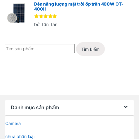
Đèn năng lượng mặt trời ốp trần 400W OT-
400H
Được xếp
bởi Tân Tân
hạng
5
5
sao
Tìm kiếm
Danh mục sản phẩm
Camera
chưa phân loại