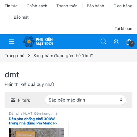
Tin tức
Chính sách
Thanh toán
Bảo hành
Giao hàng
Bảo mật
Tài khoản
0
Trang chủ
Sản phẩm được gắn thẻ “dmt”
dmt
Hiển thị kết quả duy nhất
Filters
Đèn pha NLMT
,
Đèn trong nhà
Đèn pha chống chói 300W
trong nhà dùng Pin Mono P-
300W-F05